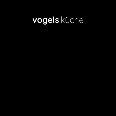
,
,
GEWUSST
MAGAZIN
SCHÖNES & NÜTZLICHES
Ziemlich beste Töpfe – Falk
Culinair
Tobias Vogel
/
4. Januar 2014
So sehen sie aus: Die (für mich) besten Töpfe – „Handcrafted in
Belgium“ von Falk Culinair. 2,3 mm solides Kupfer – auf der
Außenseite matt gebürstet, innen mit einer 0,2 mm starken
Edelstahlschicht in einem patentierten Verfahren untrennbar
ausgekleidet, dazu vernietete, ergonomische Gusseisengriffe.
ZUM BEITRAG